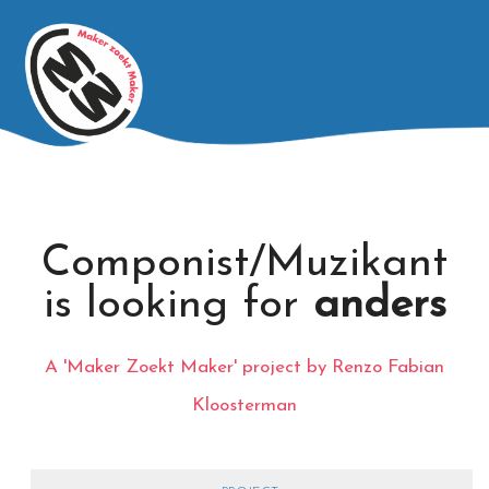
Componist/Muzikant
is looking for
anders
A 'Maker Zoekt Maker' project by Renzo Fabian
Kloosterman